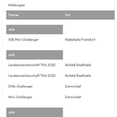
Meldungen
Turnier
Ort
2026
SGE Mini-Challenger
Niddahalle Frankfurt
2025
Landesmeisterschaft Tfvh 2025
Alsfeld Stadthalle
Landesmeisterschaft Tfvh 2025
Alsfeld Stadthalle
Dtfb-Challenger
Darmstadt
Mini-Challenger
Darmstadt
2024