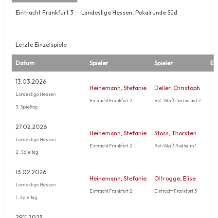
Eintracht Frankfurt 3
Landesliga Hessen, Pokalrunde Süd
Letzte Einzelspiele
Datum
Spieler
Spieler
Er
13.03.2026
Heinemann, Stefanie
Deller, Christoph
Landesliga Hessen
Eintracht Frankfurt 2
Rot-Weiß Darmstadt 2
3. Spieltag
27.02.2026
Heinemann, Stefanie
Stoss, Thorsten
Landesliga Hessen
Eintracht Frankfurt 2
Rot-Weiß Radheim 1
2. Spieltag
13.02.2026
Heinemann, Stefanie
Oltrogge, Elise
Landesliga Hessen
Eintracht Frankfurt 2
Eintracht Frankfurt 3
1. Spieltag
29.11.2025