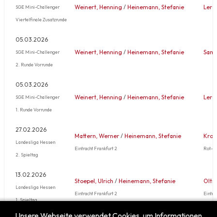
Weinert, Henning
/
Heinemann, Stefanie
Lerc
SGE Mini-Challenger
Viertelfinale Zusatzrunde
05.03.2026
Weinert, Henning
/
Heinemann, Stefanie
Samm
SGE Mini-Challenger
2. Runde Vorrunde
05.03.2026
Weinert, Henning
/
Heinemann, Stefanie
Lerc
SGE Mini-Challenger
1. Runde Vorrunde
27.02.2026
Mattern, Werner
/
Heinemann, Stefanie
Krop
Landesliga Hessen
Eintracht Frankfurt 2
Rot-W
2. Spieltag
13.02.2026
Stoepel, Ulrich
/
Heinemann, Stefanie
Oltr
Landesliga Hessen
Eintracht Frankfurt 2
Eintra
1. Spieltag
Unsere Webseite verwendet Cookies, um Informationen