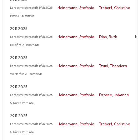
Heinemann, Stefanie
Trabert, Christine
Landesmeisterschaft Tfvh 2025
Platz 3 Hauptrunde
29.11.2025
Heinemann, Stefanie
Dins, Ruth
Ni
Landesmeisterschaft Tfvh 2025
Halbfinale Hauptrunde
29.11.2025
Heinemann, Stefanie
Tzani, Theodora
Landesmeisterschaft Tfvh 2025
Viertelfinale Hauptrunde
29.11.2025
Heinemann, Stefanie
Droese, Johanna
Landesmeisterschaft Tfvh 2025
5. Runde Vorrunde
29.11.2025
Heinemann, Stefanie
Trabert, Christine
Landesmeisterschaft Tfvh 2025
4. Runde Vorrunde