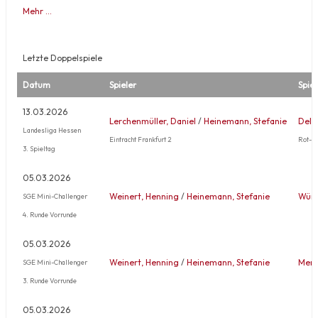
Mehr …
Letzte Doppelspiele
Datum
Spieler
Spiel
13.03.2026
Lerchenmüller, Daniel
/
Heinemann, Stefanie
Delle
Landesliga Hessen
Eintracht Frankfurt 2
Rot-W
3. Spieltag
05.03.2026
Weinert, Henning
/
Heinemann, Stefanie
Wünn
SGE Mini-Challenger
4. Runde Vorrunde
05.03.2026
Weinert, Henning
/
Heinemann, Stefanie
Mert
SGE Mini-Challenger
3. Runde Vorrunde
05.03.2026