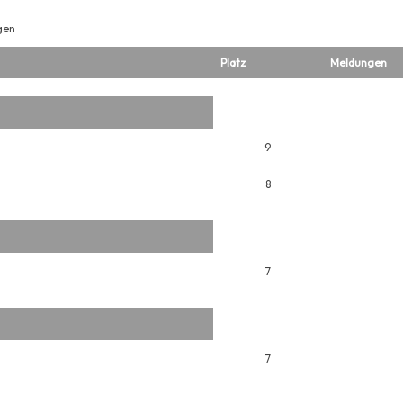
gen
Platz
Meldungen
9
8
7
7