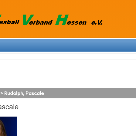
 > Rudolph, Pascale
ascale