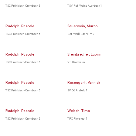
TSC Fränkisch-Crumbach 3
TSV Rot-Weiss Auerbach 1
Rudolph, Pascale
Sauerwein, Marco
TSC Fränkisch-Crumbach 3
Rot-Weiß Radheim 2
Rudolph, Pascale
Steinbrecher, Laurin
TSC Fränkisch-Crumbach 3
VfB Rodheim 1
Rudolph, Pascale
Rosengart, Yannick
TSC Fränkisch-Crumbach 3
SV 06 Alsfeld 1
Rudolph, Pascale
Welsch, Timo
TSC Fränkisch-Crumbach 3
TFC Florstadt 1