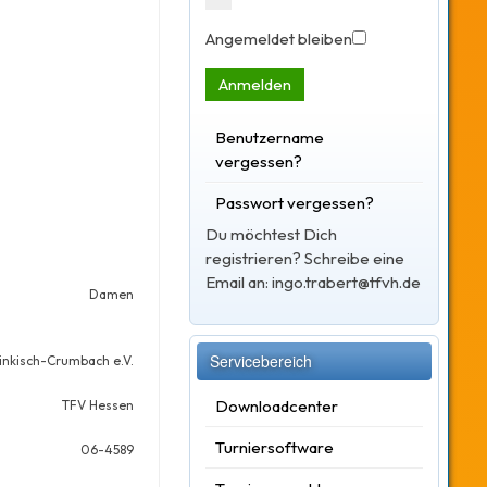
Angemeldet bleiben
Anmelden
Benutzername
vergessen?
Passwort vergessen?
Du möchtest Dich
registrieren? Schreibe eine
Email an: ingo.trabert@tfvh.de
Damen
Servicebereich
änkisch-Crumbach e.V.
Downloadcenter
TFV Hessen
Turniersoftware
06-4589