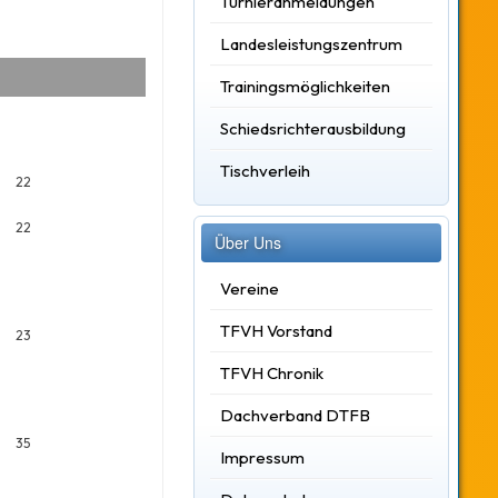
Turnieranmeldungen
Landesleistungszentrum
Trainingsmöglichkeiten
Schiedsrichterausbildung
Tischverleih
22
22
Über Uns
Vereine
TFVH Vorstand
23
TFVH Chronik
Dachverband DTFB
35
Impressum