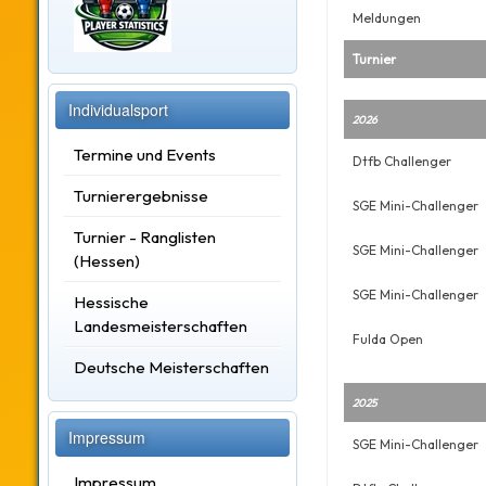
Meldungen
Turnier
Individualsport
2026
Termine und Events
Dtfb Challenger
Turnierergebnisse
SGE Mini-Challenger
Turnier - Ranglisten
SGE Mini-Challenger
(Hessen)
SGE Mini-Challenger
Hessische
Landesmeisterschaften
Fulda Open
Deutsche Meisterschaften
2025
Impressum
SGE Mini-Challenger
Impressum