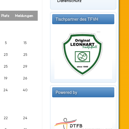
Datenschutz
Platz
Meldungen
Tischpartner des TFVH
5
15
23
25
25
29
19
26
24
40
Powered by
22
24