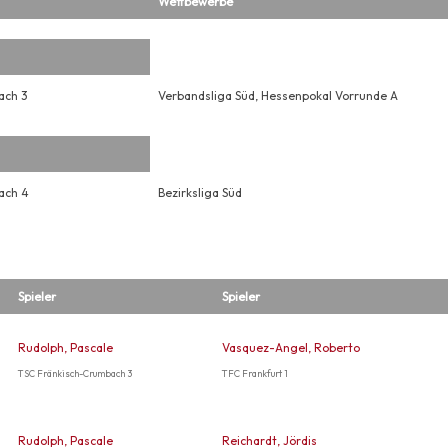
Wettbewerbe
ach 3
Verbandsliga Süd, Hessenpokal Vorrunde A
ach 4
Bezirksliga Süd
Spieler
Spieler
Rudolph, Pascale
Vasquez-Angel, Roberto
TSC Fränkisch-Crumbach 3
TFC Frankfurt 1
Rudolph, Pascale
Reichardt, Jördis