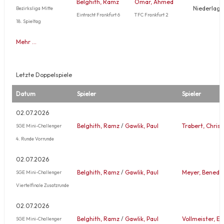
Belghith, Ramz
Omar, Ahmed
Niederlage
Bezirksliga Mitte
Eintracht Frankfurt 6
TFC Frankfurt 2
18. Spieltag
Mehr …
Letzte Doppelspiele
Datum
Spieler
Spieler
02.07.2026
Belghith, Ramz
/
Gawlik, Paul
Trabert, Christ
SGE Mini-Challenger
4. Runde Vorrunde
02.07.2026
Belghith, Ramz
/
Gawlik, Paul
Meyer, Benedik
SGE Mini-Challenger
Viertelfinale Zusatzrunde
02.07.2026
Belghith, Ramz
/
Gawlik, Paul
Vollmeister, Ev
SGE Mini-Challenger