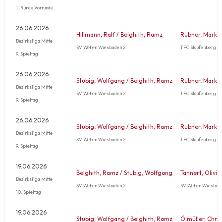
1. Runde Vorrunde
26.06.2026
Hillmann, Ralf
/
Belghith, Ramz
Rubner, Mark
Bezirksliga Mitte
SV Wehen Wiesbaden 2
TFC Staufenberg 5
9. Spieltag
26.06.2026
Stubig, Wolfgang
/
Belghith, Ramz
Rubner, Mark
Bezirksliga Mitte
SV Wehen Wiesbaden 2
TFC Staufenberg 5
9. Spieltag
26.06.2026
Stubig, Wolfgang
/
Belghith, Ramz
Rubner, Mark
Bezirksliga Mitte
SV Wehen Wiesbaden 2
TFC Staufenberg 5
9. Spieltag
19.06.2026
Belghith, Ramz
/
Stubig, Wolfgang
Tannert, Olivie
Bezirksliga Mitte
SV Wehen Wiesbaden 2
SV Wehen Wiesbad
10. Spieltag
19.06.2026
Stubig, Wolfgang
/
Belghith, Ramz
Ölmüller, Chri