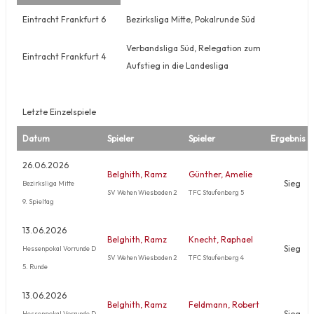
Eintracht Frankfurt 6
Bezirksliga Mitte, Pokalrunde Süd
Verbandsliga Süd, Relegation zum
Eintracht Frankfurt 4
Aufstieg in die Landesliga
Letzte Einzelspiele
Datum
Spieler
Spieler
Ergebnis
26.06.2026
Belghith, Ramz
Günther, Amelie
Sieg
Bezirksliga Mitte
SV Wehen Wiesbaden 2
TFC Staufenberg 5
9. Spieltag
13.06.2026
Belghith, Ramz
Knecht, Raphael
Sieg
Hessenpokal Vorrunde D
SV Wehen Wiesbaden 2
TFC Staufenberg 4
5. Runde
13.06.2026
Belghith, Ramz
Feldmann, Robert
Sieg
Hessenpokal Vorrunde D