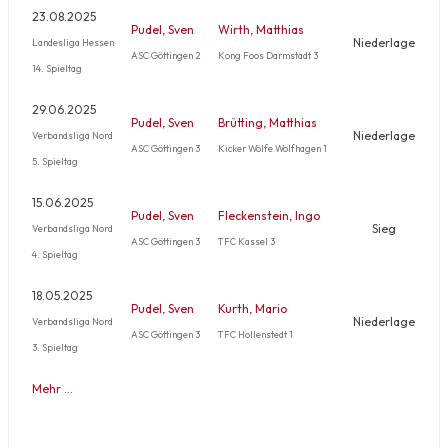
23.08.2025
Pudel, Sven
Wirth, Matthias
Niederlage
Landesliga Hessen
ASC Göttingen 2
Kong Foos Darmstadt 3
14. Spieltag
29.06.2025
Pudel, Sven
Brütting, Matthias
Niederlage
Verbandsliga Nord
ASC Göttingen 3
Kicker Wölfe Wolfhagen 1
5. Spieltag
15.06.2025
Pudel, Sven
Fleckenstein, Ingo
Sieg
Verbandsliga Nord
ASC Göttingen 3
TFC Kassel 3
4. Spieltag
18.05.2025
Pudel, Sven
Kurth, Mario
Niederlage
Verbandsliga Nord
ASC Göttingen 3
TFC Hollenstedt 1
3. Spieltag
Mehr …