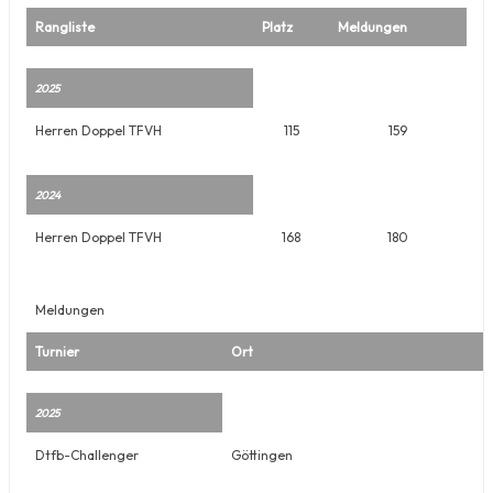
Rangliste
Platz
Meldungen
2025
Herren Doppel TFVH
115
159
2024
Herren Doppel TFVH
168
180
Meldungen
Turnier
Ort
2025
Dtfb-Challenger
Göttingen