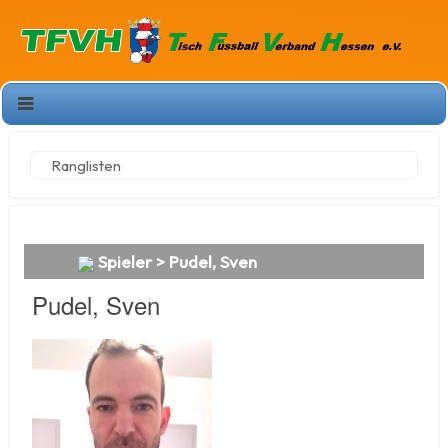
Ranglisten
Spieler > Pudel, Sven
Pudel, Sven