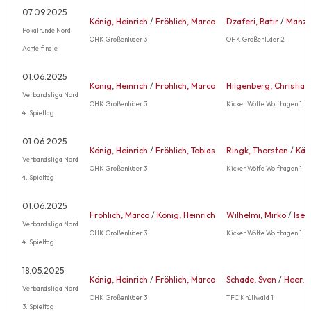
07.09.2025
König, Heinrich
/
Fröhlich, Marco
Dzaferi, Batir
/
Manz,
Pokalrunde Nord
OHK Großenlüder 3
OHK Großenlüder 2
Achtelfinale
01.06.2025
König, Heinrich
/
Fröhlich, Marco
Hilgenberg, Christian
Verbandsliga Nord
OHK Großenlüder 3
Kicker Wölfe Wolfhagen 1
4. Spieltag
01.06.2025
König, Heinrich
/
Fröhlich, Tobias
Ringk, Thorsten
/
Käc
Verbandsliga Nord
OHK Großenlüder 3
Kicker Wölfe Wolfhagen 1
4. Spieltag
01.06.2025
Fröhlich, Marco
/
König, Heinrich
Wilhelmi, Mirko
/
Isen
Verbandsliga Nord
OHK Großenlüder 3
Kicker Wölfe Wolfhagen 1
4. Spieltag
18.05.2025
König, Heinrich
/
Fröhlich, Marco
Schade, Sven
/
Heer, 
Verbandsliga Nord
OHK Großenlüder 3
TFC Knüllwald 1
3. Spieltag