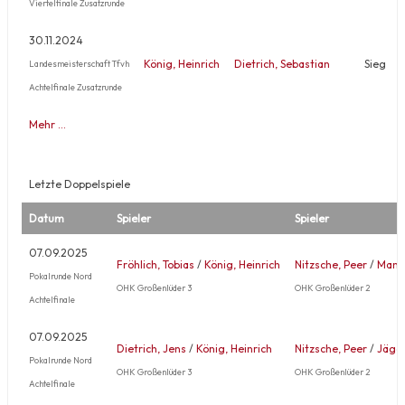
Viertelfinale Zusatzrunde
30.11.2024
König, Heinrich
Dietrich, Sebastian
Sieg
Landesmeisterschaft Tfvh
Achtelfinale Zusatzrunde
Mehr …
Letzte Doppelspiele
Datum
Spieler
Spieler
07.09.2025
Fröhlich, Tobias
/
König, Heinrich
Nitzsche, Peer
/
Manz,
Pokalrunde Nord
OHK Großenlüder 3
OHK Großenlüder 2
Achtelfinale
07.09.2025
Dietrich, Jens
/
König, Heinrich
Nitzsche, Peer
/
Jäger
Pokalrunde Nord
OHK Großenlüder 3
OHK Großenlüder 2
Achtelfinale