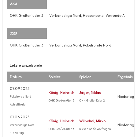
2026
OHK Großenlüder 3
Verbandsliga Nord, Hessenpokal Vorrunde A
2025
OHK Großenlüder 3
Verbandsliga Nord, Pokalrunde Nord
Letzte Einzelspiele
Datum
Spieler
Spieler
Ergebnis
07.09.2025
König, Heinrich
Jäger, Niklas
Niederlage
Pokalrunde Nord
OHK Großenlüder 3
OHK Großenlüder 2
Achtelfinale
01.06.2025
König, Heinrich
Wilhelmi, Mirko
Niederlage
Verbandsliga Nord
OHK Großenlüder 3
Kicker Wölfe Wolfhagen 1
4. Spieltag