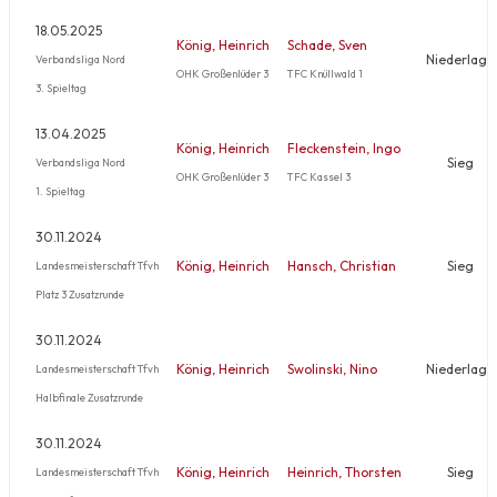
18.05.2025
König, Heinrich
Schade, Sven
Niederlage
Verbandsliga Nord
OHK Großenlüder 3
TFC Knüllwald 1
3. Spieltag
13.04.2025
König, Heinrich
Fleckenstein, Ingo
Sieg
Verbandsliga Nord
OHK Großenlüder 3
TFC Kassel 3
1. Spieltag
30.11.2024
König, Heinrich
Hansch, Christian
Sieg
Landesmeisterschaft Tfvh
Platz 3 Zusatzrunde
30.11.2024
König, Heinrich
Swolinski, Nino
Niederlage
Landesmeisterschaft Tfvh
Halbfinale Zusatzrunde
30.11.2024
König, Heinrich
Heinrich, Thorsten
Sieg
Landesmeisterschaft Tfvh