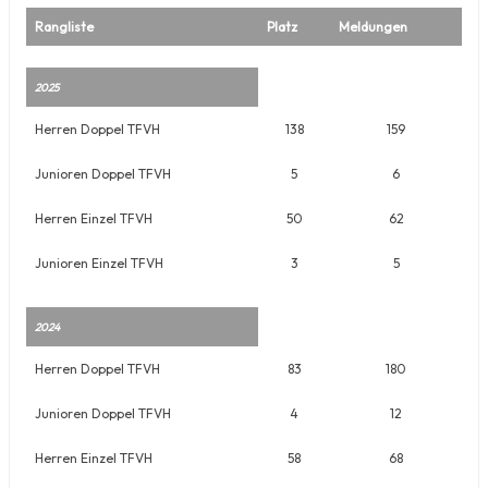
Rangliste
Platz
Meldungen
2025
Herren Doppel TFVH
138
159
Junioren Doppel TFVH
5
6
Herren Einzel TFVH
50
62
Junioren Einzel TFVH
3
5
2024
Herren Doppel TFVH
83
180
Junioren Doppel TFVH
4
12
Herren Einzel TFVH
58
68