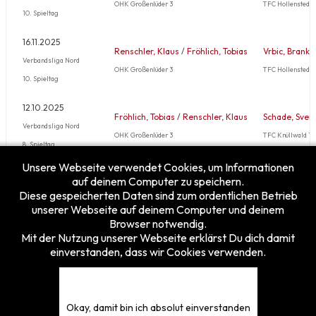
OHK Großenlüder 3
TFC Hollenstedt 1
10. Spieltag
16.11.2025
Renschler, Klaus
/
Fröhlich, Tobias
Vrbic, Branko
Verbandsliga Nord
OHK Großenlüder 3
TFC Hollenstedt 1
10. Spieltag
12.10.2025
Fröhlich, Tobias
/
Renschler, Klaus
Schade, Sven
Verbandsliga Nord
OHK Großenlüder 3
TFC Knüllwald 1
8. Spieltag
Unsere Webseite verwendet Cookies, um Informationen
Mehr …
auf deinem Computer zu speichern.
Diese gespeicherten Daten sind zum ordentlichen Betrieb
unserer Webseite auf deinem Computer und deinem
Browser notwendig.
Mit der Nutzung unserer Webseite erklärst Du dich damit
einverstanden, dass wir Cookies verwenden.
Besucherzähler
Heute
2
Gestern
25
Diese Woche
151
Okay, damit bin ich absolut einverstanden
Diesen Monat
199