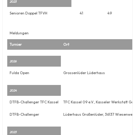
2023
Senioren Doppel TFVH
41
49
Meldungen
Turnier
Ort
2026
Fulda Open
Grossenlüder Lüderhaus
2024
DTFB-Challenger TFC Kassel
TFC Kassel 09 e.V., Kasseler Werkstatt G
DTFB-Challenger
Lüderhaus Großenlüder, 36137 Wiesenweg
2023