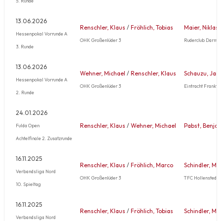
5. Runde
13.06.2026
Renschler, Klaus
/
Fröhlich, Tobias
Maier, Niklas
Hessenpokal Vorrunde A
OHK Großenlüder 3
Ruderclub Darmst
3. Runde
13.06.2026
Wehner, Michael
/
Renschler, Klaus
Schauzu, Jan
Hessenpokal Vorrunde A
OHK Großenlüder 3
Eintracht Frankfur
2. Runde
24.01.2026
Renschler, Klaus
/
Wehner, Michael
Pabst, Benja
Fulda Open
Achtelfinale 2. Zusatzrunde
16.11.2025
Renschler, Klaus
/
Fröhlich, Marco
Schindler, Ma
Verbandsliga Nord
OHK Großenlüder 3
TFC Hollenstedt 1
10. Spieltag
16.11.2025
Renschler, Klaus
/
Fröhlich, Tobias
Schindler, Ma
Verbandsliga Nord