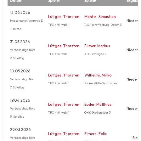
Datum
Spieler
Spieler
Ergebni
13.06.2026
Lüttges, Thorsten
Mantel, Sebastian
Niederl
Hessenpokal Vorrunde D
TFC Knüllwald 1
TuS Aschaffenburg-Damm 3
1. Runde
31.05.2026
Lüttges, Thorsten
Filmer, Markus
Niederl
Verbandsliga Nord
TFC Knüllwald 1
ASC Göttingen 2
9. Spieltag
10.05.2026
Lüttges, Thorsten
Wilhelmi, Mirko
Niederl
Verbandsliga Nord
TFC Knüllwald 1
Kicker Wölfe Wolfhagen 1
7. Spieltag
19.04.2026
Lüttges, Thorsten
Buder, Matthias
Niederl
Verbandsliga Nord
TFC Knüllwald 1
OHK Großenlüder 3
5. Spieltag
29.03.2026
Lüttges, Thorsten
Elmers, Felix
Sieg
Verbandsliga Nord