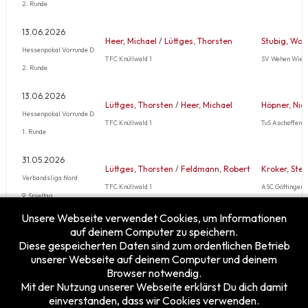
2. Runde
13.06.2026
Heer, Michael
/
Lüttges, Thorsten
Stubig, Wol
Hessenpokal Vorrunde D
TFC Knüllwald 1
SV Wehen Wies
2. Runde
13.06.2026
Lüttges, Thorsten
/
Heer, Michael
Höpner, Nic
Hessenpokal Vorrunde D
TFC Knüllwald 1
TuS Aschaffen
1. Runde
31.05.2026
Lüttges, Thorsten
/
Feldmann, Robert
Kroker, Ste
Verbandsliga Nord
TFC Knüllwald 1
ASC Göttingen 
9. Spieltag
Unsere Webseite verwendet Cookies, um Informationen
Mehr …
auf deinem Computer zu speichern.
Diese gespeicherten Daten sind zum ordentlichen Betrieb
unserer Webseite auf deinem Computer und deinem
Browser notwendig.
Mit der Nutzung unserer Webseite erklärst Du dich damit
einverstanden, dass wir Cookies verwenden.
Besucherzähler