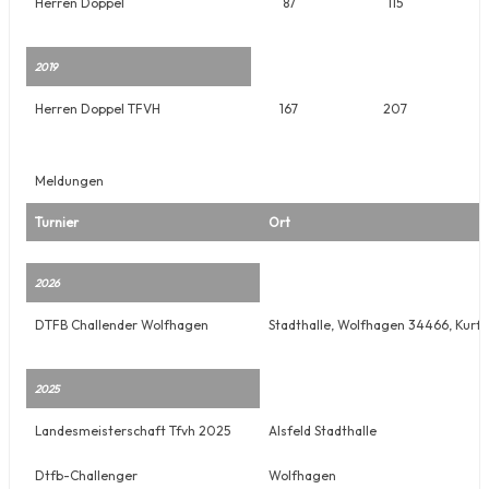
Herren Doppel
87
115
2019
Herren Doppel TFVH
167
207
Meldungen
Turnier
Ort
2026
DTFB Challender Wolfhagen
Stadthalle, Wolfhagen 34466, Kurf
2025
Landesmeisterschaft Tfvh 2025
Alsfeld Stadthalle
Dtfb-Challenger
Wolfhagen