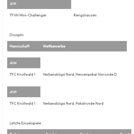
2019
TFVH Mini-Challenger
Rengshausen
Disziplin
Mannschaft
Wettbewerbe
2026
TFC Knüllwald 1
Verbandsliga Nord, Hessenpokal Vorrunde D
2025
TFC Knüllwald 1
Verbandsliga Nord, Pokalrunde Nord
Letzte Einzelspiele