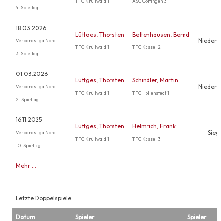
TFC Knüllwald 1
ASC Göttingen 3
4. Spieltag
18.03.2026
Lüttges, Thorsten
Bettenhausen, Bernd
Niederl
Verbandsliga Nord
TFC Knüllwald 1
TFC Kassel 2
3. Spieltag
01.03.2026
Lüttges, Thorsten
Schindler, Martin
Niederl
Verbandsliga Nord
TFC Knüllwald 1
TFC Hollenstedt 1
2. Spieltag
16.11.2025
Lüttges, Thorsten
Helmrich, Frank
Sieg
Verbandsliga Nord
TFC Knüllwald 1
TFC Kassel 3
10. Spieltag
Mehr …
Letzte Doppelspiele
Datum
Spieler
Spieler