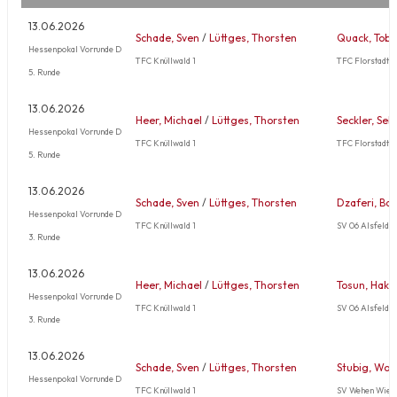
13.06.2026
Schade, Sven
/
Lüttges, Thorsten
Quack, Tobi
Hessenpokal Vorrunde D
TFC Knüllwald 1
TFC Florstadt 1
5. Runde
13.06.2026
Heer, Michael
/
Lüttges, Thorsten
Seckler, Seb
Hessenpokal Vorrunde D
TFC Knüllwald 1
TFC Florstadt 1
5. Runde
13.06.2026
Schade, Sven
/
Lüttges, Thorsten
Dzaferi, Bat
Hessenpokal Vorrunde D
TFC Knüllwald 1
SV 06 Alsfeld 1
3. Runde
13.06.2026
Heer, Michael
/
Lüttges, Thorsten
Tosun, Haka
Hessenpokal Vorrunde D
TFC Knüllwald 1
SV 06 Alsfeld 1
3. Runde
13.06.2026
Schade, Sven
/
Lüttges, Thorsten
Stubig, Wol
Hessenpokal Vorrunde D
TFC Knüllwald 1
SV Wehen Wies