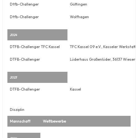
Dtfb-Challenger
Göttingen
Dtfb-Challenger
Wolfhagen
2024
DTFB-Challenger TFC Kassel
TFC Kassel 09 e.V., Kasseler Werkstat
DTFB-Challenger
Lüderhaus Großenlüder, 36137 Wiesen
2023
DTFB-Challenger
Kassel
Disziplin
Mannschaft
Wettbewerbe