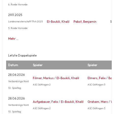
6. Runde Vorrunde
29.11.2025
El-Boukili, Khalil
Pabst, Benjamin
Si
Landesmeisterschaft Tfvh 2025
5. Runde Vorrunde
Mehr …
Letzte Doppelspiele
Datum
Spieler
Spieler
28.06.2026
Filmer, Markus
/
El-Boukili, Khalil
Elmers, Felix
/
Boo
Verbandsliga Nord
ASC Göttingen 2
ASC Göttingen 3
10. Spieltag
28.06.2026
Aufgebauer, Felix
/
El-Boukili, Khalil
Graham, Marc
/
Wo
Verbandsliga Nord
ASC Göttingen 2
ASC Göttingen 3
10. Spieltag