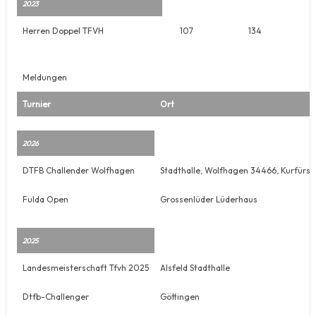
2023
Herren Doppel TFVH
107
134
Meldungen
Turnier
Ort
2026
DTFB Challender Wolfhagen
Stadthalle, Wolfhagen 34466, Kurfürst
Fulda Open
Grossenlüder Lüderhaus
2025
Landesmeisterschaft Tfvh 2025
Alsfeld Stadthalle
Dtfb-Challenger
Göttingen