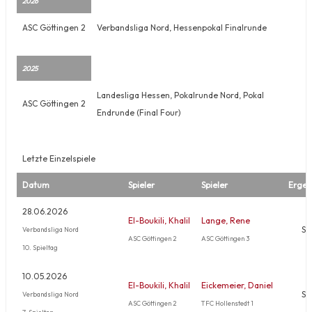
2026
ASC Göttingen 2
Verbandsliga Nord, Hessenpokal Finalrunde
2025
Landesliga Hessen, Pokalrunde Nord, Pokal
ASC Göttingen 2
Endrunde (Final Four)
Letzte Einzelspiele
Datum
Spieler
Spieler
Ergeb
28.06.2026
El-Boukili, Khalil
Lange, Rene
Si
Verbandsliga Nord
ASC Göttingen 2
ASC Göttingen 3
10. Spieltag
10.05.2026
El-Boukili, Khalil
Eickemeier, Daniel
Si
Verbandsliga Nord
ASC Göttingen 2
TFC Hollenstedt 1
7. Spieltag