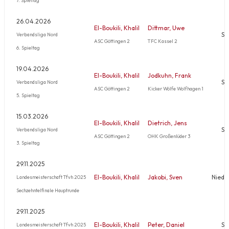
26.04.2026
El-Boukili, Khalil
Dittmar, Uwe
Si
Verbandsliga Nord
ASC Göttingen 2
TFC Kassel 2
6. Spieltag
19.04.2026
El-Boukili, Khalil
Jodkuhn, Frank
Si
Verbandsliga Nord
ASC Göttingen 2
Kicker Wölfe Wolfhagen 1
5. Spieltag
15.03.2026
El-Boukili, Khalil
Dietrich, Jens
Si
Verbandsliga Nord
ASC Göttingen 2
OHK Großenlüder 3
3. Spieltag
29.11.2025
El-Boukili, Khalil
Jakobi, Sven
Niede
Landesmeisterschaft Tfvh 2025
Sechzehntelfinale Hauptrunde
29.11.2025
El-Boukili, Khalil
Peter, Daniel
Si
Landesmeisterschaft Tfvh 2025