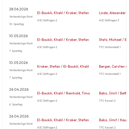
28.06.2026
El-Boukili, Khalil
/
Kroker, Stefan
Linde, Alexander
/
Verbandsliga Nord
ASC Göttingen 2
ASC Göttingen 3
10. Spieltag
10.05.2026
El-Boukili, Khalil
/
Kroker, Stefan
Statz, Michael
/
Ei
Verbandsliga Nord
ASC Göttingen 2
TFC Hollenstedt 1
7. Spieltag
10.05.2026
Kroker, Stefan
/
El-Boukili, Khalil
Berger, Carsten
/
Verbandsliga Nord
ASC Göttingen 2
TFC Hollenstedt 1
7. Spieltag
26.04.2026
El-Boukili, Khalil
/
Reinhold, Timo
Bakis, Ümit
/
Bette
Verbandsliga Nord
ASC Göttingen 2
TFC Kassel 2
6. Spieltag
26.04.2026
El-Boukili, Khalil
/
Kroker, Stefan
Bakis, Ümit
/
Kaygu
Verbandsliga Nord
ASC Göttingen 2
TFC Kassel 2