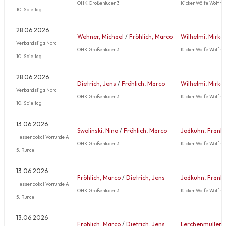
OHK Großenlüder 3
Kicker Wölfe Wolfha
10. Spieltag
28.06.2026
Wehner, Michael
/
Fröhlich, Marco
Wilhelmi, Mirko
Verbandsliga Nord
OHK Großenlüder 3
Kicker Wölfe Wolfha
10. Spieltag
28.06.2026
Dietrich, Jens
/
Fröhlich, Marco
Wilhelmi, Mirko
Verbandsliga Nord
OHK Großenlüder 3
Kicker Wölfe Wolfha
10. Spieltag
13.06.2026
Swolinski, Nino
/
Fröhlich, Marco
Jodkuhn, Frank
Hessenpokal Vorrunde A
OHK Großenlüder 3
Kicker Wölfe Wolfha
5. Runde
13.06.2026
Fröhlich, Marco
/
Dietrich, Jens
Jodkuhn, Frank
Hessenpokal Vorrunde A
OHK Großenlüder 3
Kicker Wölfe Wolfha
5. Runde
13.06.2026
Fröhlich, Marco
/
Dietrich, Jens
Lerchenmüller, 