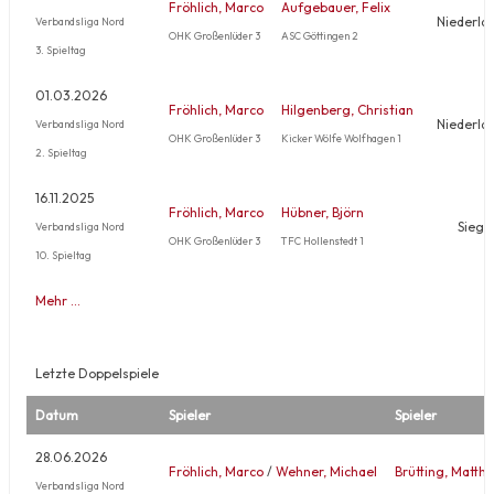
Fröhlich, Marco
Aufgebauer, Felix
Niederla
Verbandsliga Nord
OHK Großenlüder 3
ASC Göttingen 2
3. Spieltag
01.03.2026
Fröhlich, Marco
Hilgenberg, Christian
Niederla
Verbandsliga Nord
OHK Großenlüder 3
Kicker Wölfe Wolfhagen 1
2. Spieltag
16.11.2025
Fröhlich, Marco
Hübner, Björn
Sieg
Verbandsliga Nord
OHK Großenlüder 3
TFC Hollenstedt 1
10. Spieltag
Mehr …
Letzte Doppelspiele
Datum
Spieler
Spieler
28.06.2026
Fröhlich, Marco
/
Wehner, Michael
Brütting, Matthi
Verbandsliga Nord