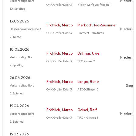
Niederla
Verbandsliga Nord
OHK Großenlüder 3
Kicker Wölfe Wolfhagen 1
10. Spieltag
13.06.2026
Fröhlich, Marco
Merbach, Pia-Susanne
Niederla
Hessenpokal Vorrunde A
OHK Großenlüder 3
Eintracht Frankfurt 4
2. Runde
10.05.2026
Fröhlich, Marco
Dittmar, Uwe
Niederla
Verbandsliga Nord
OHK Großenlüder 3
TFC Kassel 2
7. Spieltag
26.04.2026
Fröhlich, Marco
Lange, Rene
Sieg
Verbandsliga Nord
OHK Großenlüder 3
ASC Göttingen 3
6. Spieltag
19.04.2026
Fröhlich, Marco
Geisel, Ralf
Niederla
Verbandsliga Nord
OHK Großenlüder 3
TFC Knüllwald 1
5. Spieltag
15.03.2026