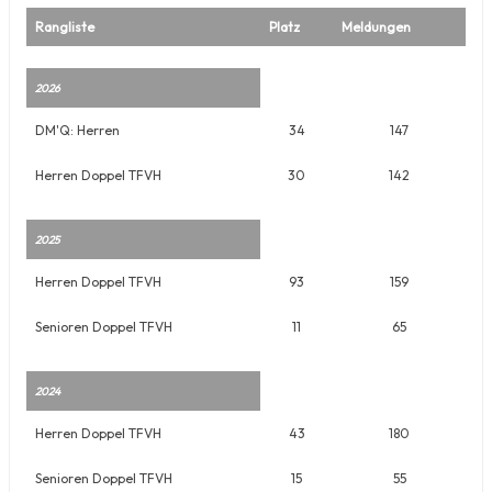
Rangliste
Platz
Meldungen
2026
DM'Q: Herren
34
147
Herren Doppel TFVH
30
142
2025
Herren Doppel TFVH
93
159
Senioren Doppel TFVH
11
65
2024
Herren Doppel TFVH
43
180
Senioren Doppel TFVH
15
55