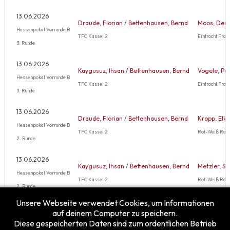
13.06.2026
Draude, Florian
/
Bettenhausen, Bernd
Moos, Denn
Hessenpokal Vorrunde B
TFC Kassel 2
Eintracht Frank
3. Runde
13.06.2026
Kaygusuz, Ihsan
/
Bettenhausen, Bernd
Vogele, Pe
Hessenpokal Vorrunde B
TFC Kassel 2
Eintracht Frank
3. Runde
13.06.2026
Draude, Florian
/
Bettenhausen, Bernd
Kropp, Elke
Hessenpokal Vorrunde B
TFC Kassel 2
Rot-Weiß Radh
2. Runde
13.06.2026
Kaygusuz, Ihsan
/
Bettenhausen, Bernd
Metzler, St
Hessenpokal Vorrunde B
TFC Kassel 2
Rot-Weiß Radh
2. Runde
Unsere Webseite verwendet Cookies, um Informationen
Mehr …
auf deinem Computer zu speichern.
Diese gespeicherten Daten sind zum ordentlichen Betrieb