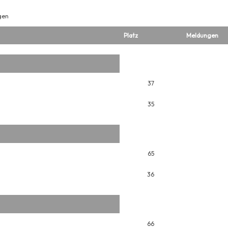
gen
Platz
Meldungen
37
35
65
36
66