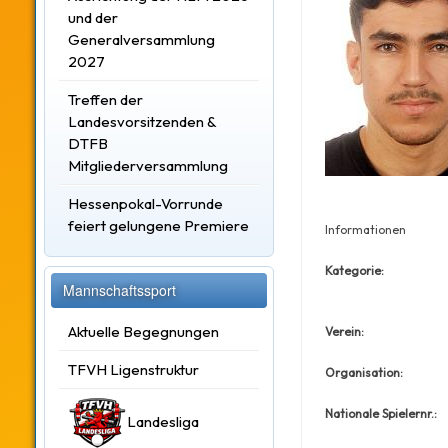
und der
Generalversammlung
2027
Treffen der
Landesvorsitzenden &
DTFB
Mitgliederversammlung
Hessenpokal-Vorrunde
feiert gelungene Premiere
Informationen
Kategorie:
Mannschaftssport
Aktuelle Begegnungen
Verein:
TFVH Ligenstruktur
Organisation:
Nationale Spielernr.:
Landesliga