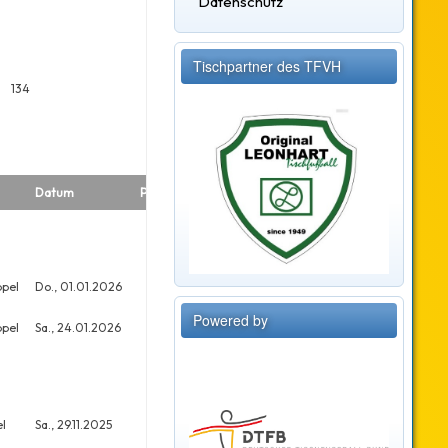
Datenschutz
Tischpartner des TFVH
134
Datum
Platz
Meldungen
pel
Do., 01.01.2026
9
36
Powered by
pel
Sa., 24.01.2026
16
40
l
Sa., 29.11.2025
21
32