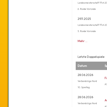
Landesmeisterschaft Tfvh 2
6. Runde Vorrunde
29.11.2025
Landesmeisterschaft Tfvh 2
5. Runde Vorrunde
Mehr …
Letzte Doppelspiele
Datum
S
28.06.2026
F
Verbandsliga Nord
AS
10. Spieltag
28.06.2026
A
Verbandsliga Nord
AS