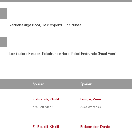
Verbandsliga Nord, Hessenpokal Finalrunde
Landesliga Hessen, Pokalrunde Nord, Pokal Endrunde (Final Four)
Spieler
Spieler
El-Boukili, Khalil
Lange, Rene
ASC Göttingen 2
ASC Göttingen 3
El-Boukili, Khalil
Eickemeier, Daniel