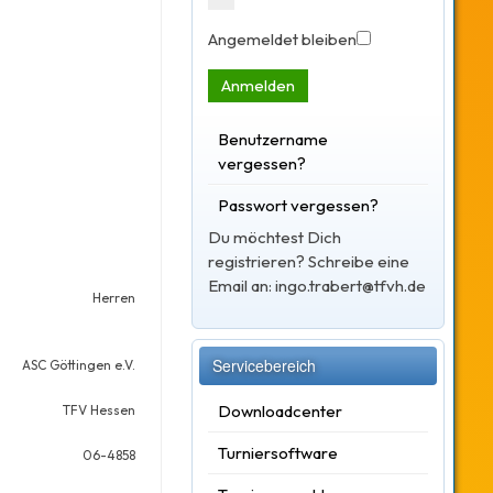
Angemeldet bleiben
Anmelden
Benutzername
vergessen?
Passwort vergessen?
Du möchtest Dich
registrieren? Schreibe eine
Email an: ingo.trabert@tfvh.de
Herren
Servicebereich
ASC Göttingen e.V.
Downloadcenter
TFV Hessen
Turniersoftware
06-4858