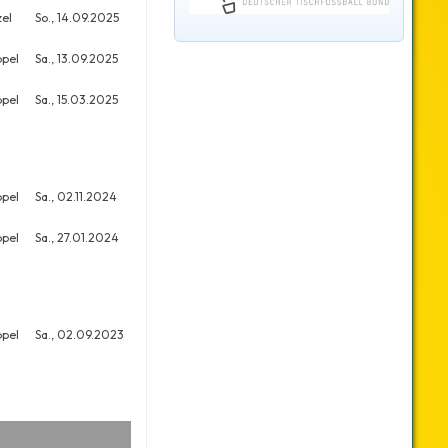
zel
So., 14.09.2025
5
13
pel
Sa., 13.09.2025
6
17
pel
Sa., 15.03.2025
22
31
pel
Sa., 02.11.2024
10
35
pel
Sa., 27.01.2024
29
54
pel
Sa., 02.09.2023
20
27