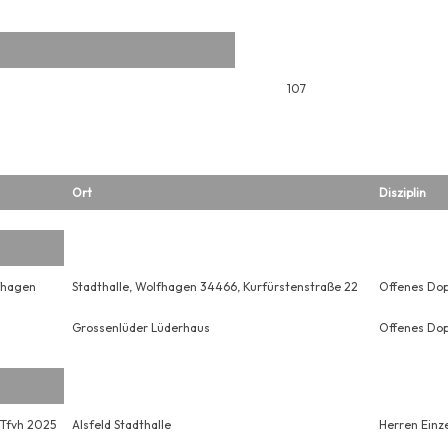
107
Ort
Disziplin
fhagen
Stadthalle, Wolfhagen 34466, Kurfürstenstraße 22
Offenes Dop
Grossenlüder Lüderhaus
Offenes Dop
 Tfvh 2025
Alsfeld Stadthalle
Herren Einze