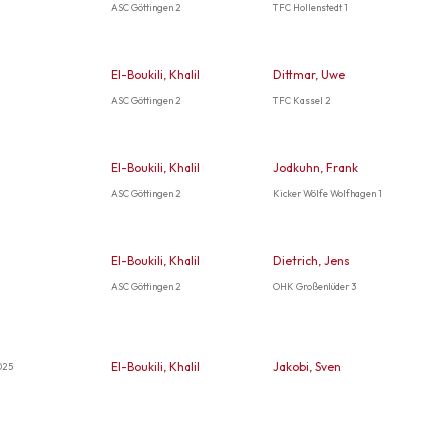
ASC Göttingen 2
TFC Hollenstedt 1
El-Boukili, Khalil
Dittmar, Uwe
ASC Göttingen 2
TFC Kassel 2
El-Boukili, Khalil
Jodkuhn, Frank
ASC Göttingen 2
Kicker Wölfe Wolfhagen 1
El-Boukili, Khalil
Dietrich, Jens
ASC Göttingen 2
OHK Großenlüder 3
El-Boukili, Khalil
Jakobi, Sven
025