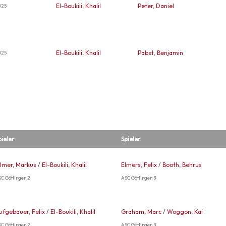
El-Boukili, Khalil
Peter, Daniel
025
El-Boukili, Khalil
Pabst, Benjamin
025
pieler
Spieler
ilmer, Markus
/
El-Boukili, Khalil
Elmers, Felix
/
Booth, Behrus
C Göttingen 2
ASC Göttingen 3
ufgebauer, Felix
/
El-Boukili, Khalil
Graham, Marc
/
Woggon, Kai
C Göttingen 2
ASC Göttingen 3