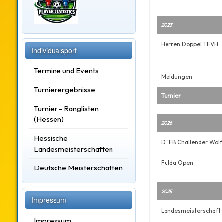
2023
Herren Doppel TFVH
Individualsport
Termine und Events
Meldungen
Turnierergebnisse
Turnier
Turnier - Ranglisten
(Hessen)
2026
Hessische
DTFB Challender Wol
Landesmeisterschaften
Fulda Open
Deutsche Meisterschaften
2025
Impressum
Landesmeisterschaft
Impressum