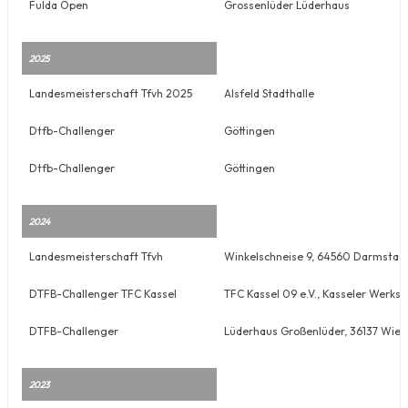
Fulda Open
Grossenlüder Lüderhaus
2025
Landesmeisterschaft Tfvh 2025
Alsfeld Stadthalle
Dtfb-Challenger
Göttingen
Dtfb-Challenger
Göttingen
2024
Landesmeisterschaft Tfvh
Winkelschneise 9, 64560 Darmstad
DTFB-Challenger TFC Kassel
TFC Kassel 09 e.V., Kasseler Werks
DTFB-Challenger
Lüderhaus Großenlüder, 36137 Wie
2023