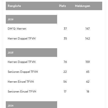
Rangliste
Platz
Meldungen
2026
DM'Q: Herren
37
147
Herren Doppel TFVH
35
142
2025
Herren Doppel TFVH
76
159
Senioren Doppel TFVH
22
65
Herren Einzel TFVH
54
62
Senioren Einzel TFVH
17
18
2024