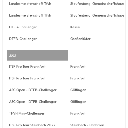
Landesmeisterschaft Tfvh
Staufenberg: Gemeinschaftshaus Rut
Landesmeisterschaft Tfvh
Staufenberg: Gemeinschaftshaus Rut
DTFB-Challenger
Kassel
DTFB-Challenger
Großenlüder
2022
ITSF Pro Tour Frankfurt
Frankfurt
ITSF Pro Tour Frankfurt
Frankfurt
ASC Open - DTFB-Challenger
Göttingen
ASC Open - DTFB-Challenger
Göttingen
TFVH Mini-Challenger
Frankfurt
ITSF Pro Tour Steinbach 2022
Steinbach - Hadamar