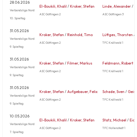
28.06.2026
El-Boukili, Khalil
/
Kroker, Stefan
Linde, Alexander
/
L
Verbandsliga Nord
ASC Göttingen 2
ASC Göttingen 3
10. Spieltag
31.05.2026
Kroker, Stefan
/
Reinhold, Timo
Lüttges, Thorsten
/
Verbandsliga Nord
ASC Göttingen 2
TFC Knüllwald 1
9. Spieltag
31.05.2026
Kroker, Stefan
/
Filmer, Markus
Feldmann, Robert
/
Verbandsliga Nord
ASC Göttingen 2
TFC Knüllwald 1
9. Spieltag
31.05.2026
Kroker, Stefan
/
Aufgebauer, Felix
Schade, Sven
/
Geise
Verbandsliga Nord
ASC Göttingen 2
TFC Knüllwald 1
9. Spieltag
10.05.2026
El-Boukili, Khalil
/
Kroker, Stefan
Statz, Michael
/
Eick
Verbandsliga Nord
ASC Göttingen 2
TFC Hollenstedt 1
7. Spieltag