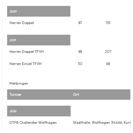
2020
Herren Doppel
87
115
2019
Herren Doppel TFVH
88
207
Herren Einzel TFVH
30
68
Meldungen
Turnier
Ort
2026
DTFB Challender Wolfhagen
Stadthalle, Wolfhagen 34466, Kurf