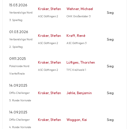
15.03.2026
Kroker, Stefan
Wehner, Michael
Sieg
Verbandsliga Nord
ASC Göttingen 2
OHK Großenlüder 3
3. Spieltag
01.03.2026
Kroker, Stefan
Kraft, René
Sieg
Verbandsliga Nord
ASC Göttingen 2
ASC Göttingen 3
2. Spieltag
09.11.2025
Kroker, Stefan
Lüttges, Thorsten
Sieg
Pokalrunde Nord
ASC Göttingen 2
TFC Knüllwald 1
Viertelfinale
14.09.2025
Kroker, Stefan
Jehle, Benjamin
Sieg
Dtfb-Challenger
5. Runde Vorrunde
14.09.2025
Kroker, Stefan
Woggon, Kai
Sieg
Dtfb-Challenger
4. Runde Vorrunde