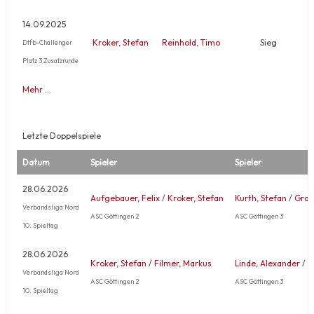
14.09.2025
Kroker, Stefan
Reinhold, Timo
Sieg
Dtfb-Challenger
Platz 3 Zusatzrunde
Mehr …
Letzte Doppelspiele
Datum
Spieler
Spieler
28.06.2026
Aufgebauer, Felix
/
Kroker, Stefan
Kurth, Stefan
/
Grah
Verbandsliga Nord
ASC Göttingen 2
ASC Göttingen 3
10. Spieltag
28.06.2026
Kroker, Stefan
/
Filmer, Markus
Linde, Alexander
/
L
Verbandsliga Nord
ASC Göttingen 2
ASC Göttingen 3
10. Spieltag