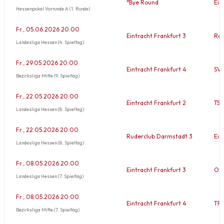
°Bye Round
Ein
Hessenpokal Vorrunde A (1. Runde)
Fr., 05.06.2026 20:00
Eintracht Frankfurt 3
Rot
Landesliga Hessen (4. Spieltag)
Fr., 29.05.2026 20:00
Eintracht Frankfurt 4
SV 
Bezirksliga Mitte (9. Spieltag)
Fr., 22.05.2026 20:00
Eintracht Frankfurt 2
TSC
Landesliga Hessen (8. Spieltag)
Fr., 22.05.2026 20:00
Ruderclub Darmstadt 3
Ein
Landesliga Hessen (8. Spieltag)
Fr., 08.05.2026 20:00
Eintracht Frankfurt 3
OHK
Landesliga Hessen (7. Spieltag)
Fr., 08.05.2026 20:00
Eintracht Frankfurt 4
TFC
Bezirksliga Mitte (7. Spieltag)