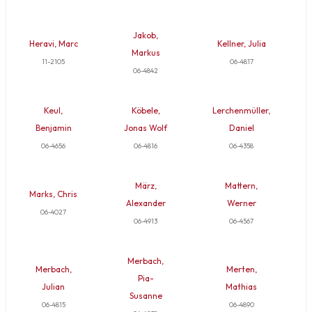
Jakob,
Heravi, Marc
Kellner, Julia
Markus
11-2105
06-4817
06-4842
Keul,
Köbele,
Lerchenmüller,
Benjamin
Jonas Wolf
Daniel
06-4656
06-4816
06-4358
März,
Mattern,
Marks, Chris
Alexander
Werner
06-4027
06-4913
06-4567
Merbach,
Merbach,
Merten,
Pia-
Julian
Mathias
Susanne
06-4815
06-4890