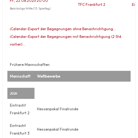
Fr., 22.08.2025 20:00
TFC Frankfurt 2
Ein
Bezirksliga Mitte (13. Spieltag)
iCalendar-Export der Begegnungen ohne Benachrichtigung…
iCalendar-Export der Begegnungen mit Benachrichtigung (2 Std.
vorher)…
Frühere Mannschaften
Mannschaft
Wettbewerbe
2026
Eintracht
Hessenpokal Finalrunde
Frankfurt 2
Eintracht
Hessenpokal Finalrunde
Frankfurt 3