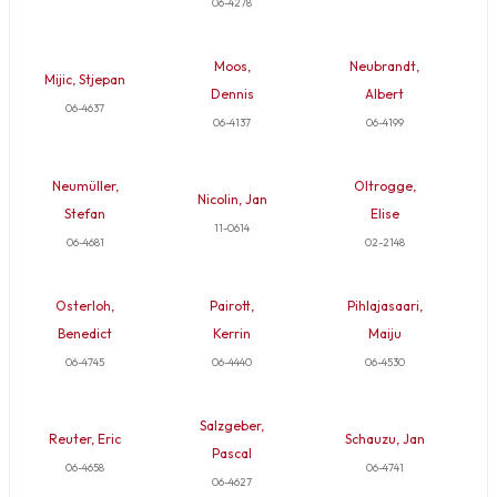
06-4278
Moos,
Neubrandt,
Mijic, Stjepan
Dennis
Albert
06-4637
06-4137
06-4199
Neumüller,
Oltrogge,
Nicolin, Jan
Stefan
Elise
11-0614
06-4681
02-2148
Osterloh,
Pairott,
Pihlajasaari,
Benedict
Kerrin
Maiju
06-4745
06-4440
06-4530
Salzgeber,
Reuter, Eric
Schauzu, Jan
Pascal
06-4658
06-4741
06-4627