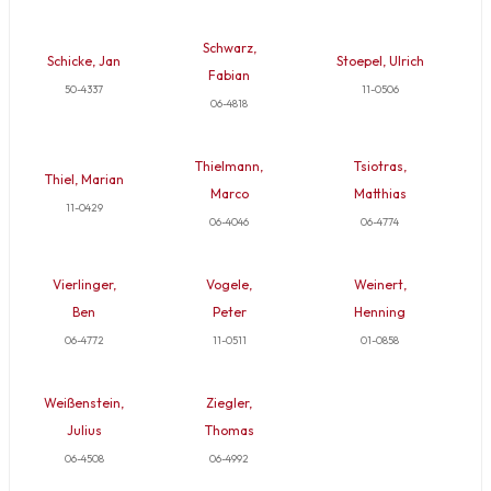
Schwarz,
Schicke, Jan
Stoepel, Ulrich
Fabian
50-4337
11-0506
06-4818
Thielmann,
Tsiotras,
Thiel, Marian
Marco
Matthias
11-0429
06-4046
06-4774
Vierlinger,
Vogele,
Weinert,
Ben
Peter
Henning
06-4772
11-0511
01-0858
Weißenstein,
Ziegler,
Julius
Thomas
06-4508
06-4992