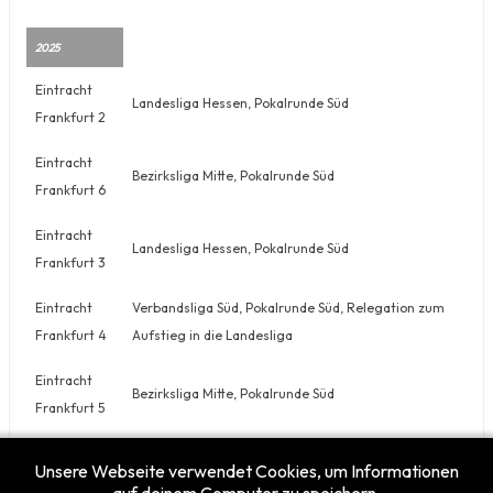
2025
Eintracht
Landesliga Hessen, Pokalrunde Süd
Frankfurt 2
Eintracht
Bezirksliga Mitte, Pokalrunde Süd
Frankfurt 6
Eintracht
Landesliga Hessen, Pokalrunde Süd
Frankfurt 3
Eintracht
Verbandsliga Süd, Pokalrunde Süd, Relegation zum
Frankfurt 4
Aufstieg in die Landesliga
Eintracht
Bezirksliga Mitte, Pokalrunde Süd
Frankfurt 5
Eintracht
Bezirksliga Mitte, Pokalrunde Süd, Relegation zum
Unsere Webseite verwendet Cookies, um Informationen
Frankfurt 7
Aufstieg in die Verbandsliga Süd