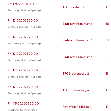
Fr., 19.09.2025 20:00
TFC Florstadt 2
Ein
Bezirksliga Mitte (14. Spieltag)
Fr., 12.09.2025 20:00
Eintracht Frankfurt 2
Rot
Landesliga Hessen (17. Spieltag)
Fr., 12.09.2025 20:00
Eintracht Frankfurt 4
TSC
Verbandsliga Süd (14. Spieltag)
Fr., 12.09.2025 20:00
Eintracht Frankfurt 7
TFC
Bezirksliga Mitte (14. Spieltag)
Fr., 12.09.2025 20:00
TFC Staufenberg 2
Ein
Landesliga Hessen (17. Spieltag)
Fr., 12.09.2025 20:00
TFC Staufenberg 4
Ein
Bezirksliga Mitte (14. Spieltag)
Fr., 05.09.2025 20:00
Rot-Weiß Radheim 1
Ein
Pokalrunde Süd (Achtelfinale)