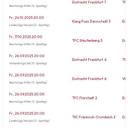
Eintracht Frankfurt 7
TFC
Bezirksliga Mitte (16. Spieltag)
Fr., 24.10.2025 20:00
Kong Foos Darmstadt 3
Ein
Landesliga Hessen (21. Spieltag)
Fr., 17.10.2025 20:00
TFC Staufenberg 5
Ein
Bezirksliga Mitte (15. Spieltag)
Fr., 26.09.2025 20:00
Eintracht Frankfurt 4
TFC
Verbandsliga Süd (15. Spieltag)
Fr., 26.09.2025 20:00
Eintracht Frankfurt 6
VfB
Bezirksliga Mitte (15. Spieltag)
Fr., 26.09.2025 20:00
TFC Florstadt 2
Ein
Bezirksliga Mitte (15. Spieltag)
Fr., 26.09.2025 20:00
TSC Fränkisch-Crumbach 2
Ein
Landesliga Hessen (21. Spieltag)