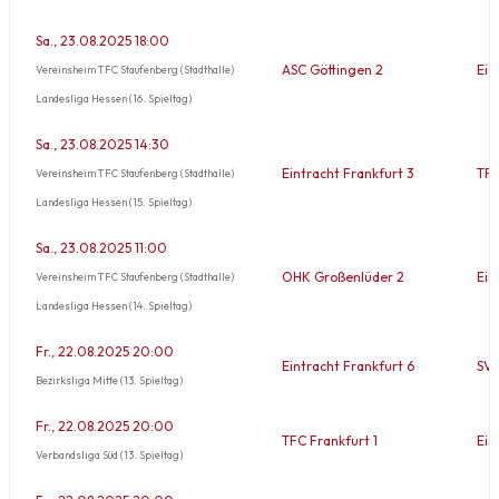
Sa., 23.08.2025 18:00
ASC Göttingen 2
Ein
Vereinsheim TFC Staufenberg (Stadthalle)
Landesliga Hessen (16. Spieltag)
Sa., 23.08.2025 14:30
Eintracht Frankfurt 3
TFC
Vereinsheim TFC Staufenberg (Stadthalle)
Landesliga Hessen (15. Spieltag)
Sa., 23.08.2025 11:00
OHK Großenlüder 2
Ein
Vereinsheim TFC Staufenberg (Stadthalle)
Landesliga Hessen (14. Spieltag)
Fr., 22.08.2025 20:00
Eintracht Frankfurt 6
SV 
Bezirksliga Mitte (13. Spieltag)
Fr., 22.08.2025 20:00
TFC Frankfurt 1
Ein
Verbandsliga Süd (13. Spieltag)