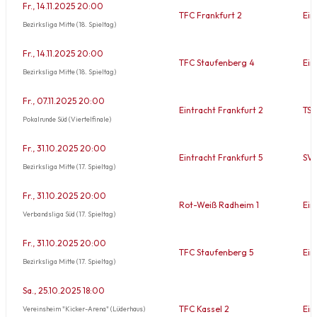
Fr., 14.11.2025 20:00
TFC Frankfurt 2
Ein
Bezirksliga Mitte (18. Spieltag)
Fr., 14.11.2025 20:00
TFC Staufenberg 4
Ein
Bezirksliga Mitte (18. Spieltag)
Fr., 07.11.2025 20:00
Eintracht Frankfurt 2
TSC
Pokalrunde Süd (Viertelfinale)
Fr., 31.10.2025 20:00
Eintracht Frankfurt 5
SV 
Bezirksliga Mitte (17. Spieltag)
Fr., 31.10.2025 20:00
Rot-Weiß Radheim 1
Ein
Verbandsliga Süd (17. Spieltag)
Fr., 31.10.2025 20:00
TFC Staufenberg 5
Ein
Bezirksliga Mitte (17. Spieltag)
Sa., 25.10.2025 18:00
TFC Kassel 2
Ein
Vereinsheim "Kicker-Arena" (Lüderhaus)