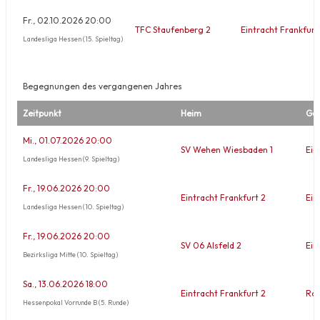
Fr., 02.10.2026 20:00
TFC Staufenberg 2
Eintracht Frankfurt
Landesliga Hessen (15. Spieltag)
Begegnungen des vergangenen Jahres
Zeitpunkt
Heim
Ga
Mi., 01.07.2026 20:00
SV Wehen Wiesbaden 1
Ein
Landesliga Hessen (9. Spieltag)
Fr., 19.06.2026 20:00
Eintracht Frankfurt 2
Ein
Landesliga Hessen (10. Spieltag)
Fr., 19.06.2026 20:00
SV 06 Alsfeld 2
Ein
Bezirksliga Mitte (10. Spieltag)
Sa., 13.06.2026 18:00
Eintracht Frankfurt 2
Rot
Hessenpokal Vorrunde B (5. Runde)