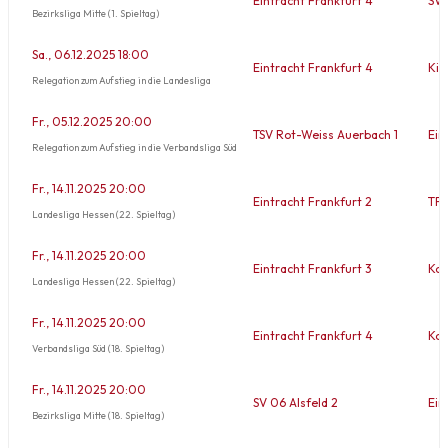
Eintracht Frankfurt 4
SV 
Bezirksliga Mitte (1. Spieltag)
Sa., 06.12.2025 18:00
Eintracht Frankfurt 4
Kic
Relegation zum Aufstieg in die Landesliga
Fr., 05.12.2025 20:00
TSV Rot-Weiss Auerbach 1
Ein
Relegation zum Aufstieg in die Verbandsliga Süd
Fr., 14.11.2025 20:00
Eintracht Frankfurt 2
TFC
Landesliga Hessen (22. Spieltag)
Fr., 14.11.2025 20:00
Eintracht Frankfurt 3
Kon
Landesliga Hessen (22. Spieltag)
Fr., 14.11.2025 20:00
Eintracht Frankfurt 4
Kon
Verbandsliga Süd (18. Spieltag)
Fr., 14.11.2025 20:00
SV 06 Alsfeld 2
Ein
Bezirksliga Mitte (18. Spieltag)