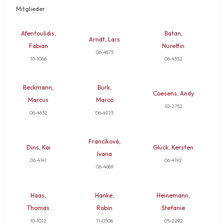
Mitglieder
Afentoulidis,
Batan,
Arndt, Lars
Fabian
Nurettin
06-4875
10-1066
06-4552
Beckmann,
Burk,
Coesens, Andy
Marcus
Marco
10-2752
06-4632
06-4925
Francíková,
Dins, Kai
Glück, Kersten
Ivana
06-4141
06-4192
06-4689
Haas,
Hanke,
Heinemann,
Thomas
Robin
Stefanie
10-1012
11-0508
05-2292