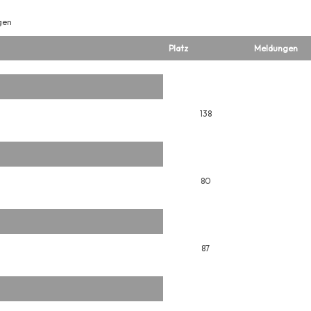
gen
Platz
Meldungen
138
80
87