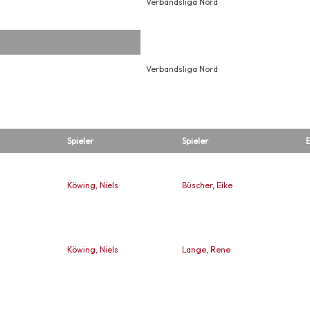
Verbandsliga Nord
Verbandsliga Nord
Spieler
Spieler
E
Köwing, Niels
Büscher, Eike
Köwing, Niels
Lange, Rene