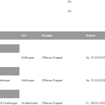
64
45
Ort
Disziplin
Datum
Göttingen
Offenes Doppel
Sa., 13.09.202
llenger
Göttingen
Offenes Doppel
Sa., 11.06.202
B Challenger
Großenlüder
Offenes Doppel
Fr., 08.02.201