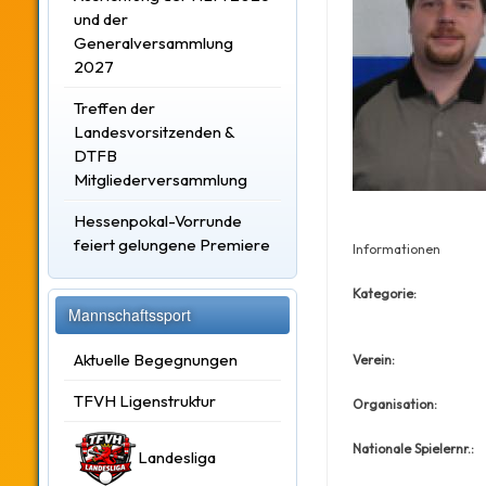
und der
Generalversammlung
2027
Treffen der
Landesvorsitzenden &
DTFB
Mitgliederversammlung
Hessenpokal-Vorrunde
feiert gelungene Premiere
Informationen
Kategorie:
Mannschaftssport
Aktuelle Begegnungen
Verein:
TFVH Ligenstruktur
Organisation:
Nationale Spielernr.:
Landesliga