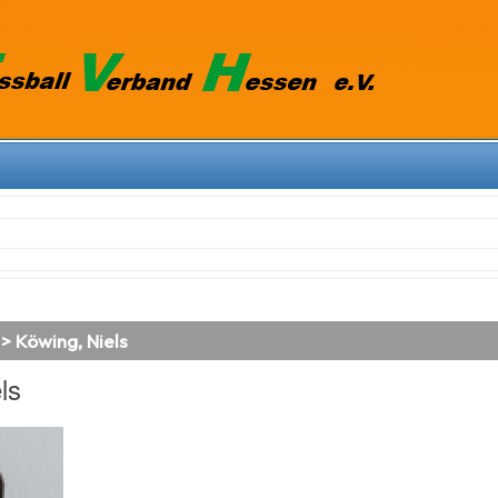
> Köwing, Niels
ls