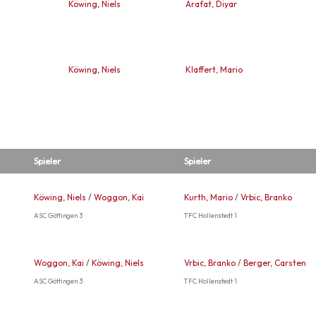
Köwing, Niels
Arafat, Diyar
Köwing, Niels
Klaffert, Mario
Spieler
Spieler
Köwing, Niels
/
Woggon, Kai
Kurth, Mario
/
Vrbic, Branko
ASC Göttingen 3
TFC Hollenstedt 1
Woggon, Kai
/
Köwing, Niels
Vrbic, Branko
/
Berger, Carsten
ASC Göttingen 3
TFC Hollenstedt 1