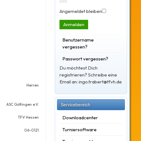
Angemeldet bleiben
Anmelden
Benutzername
vergessen?
Passwort vergessen?
Du möchtest Dich
registrieren? Schreibe eine
Email an: ingo.trabert@tfvh.de
Herren
Servicebereich
ASC Göttingen e.V.
Downloadcenter
TFV Hessen
Turniersoftware
06-0121