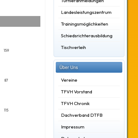
Turnieranmeldungen
Landesleistungszentrum
Trainingsmöglichkeiten
Schiedsrichterausbildung
Tischverleih
159
Über Uns
Vereine
87
TFVH Vorstand
TFVH Chronik
115
Dachverband DTFB
Impressum