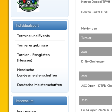
Herren Doppel TFVH
Herren Einzel TFVH
Individualsport
Meldungen
Termine und Events
Turnier
Turnierergebnisse
2025
Turnier - Ranglisten
(Hessen)
Dtfb-Challenger
Hessische
Landesmeisterschaften
2022
Deutsche Meisterschaften
ASC Open - DTFB-Cha
Impressum
2020
Fulda Open 2020 DTF
Impressum