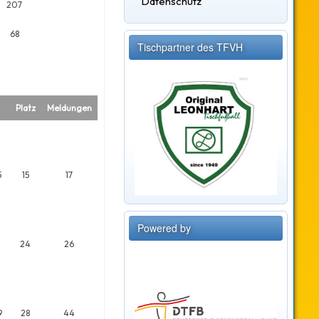
Datenschutz
207
68
Tischpartner des TFVH
Platz
Meldungen
5
15
17
Powered by
2
24
26
9
28
44