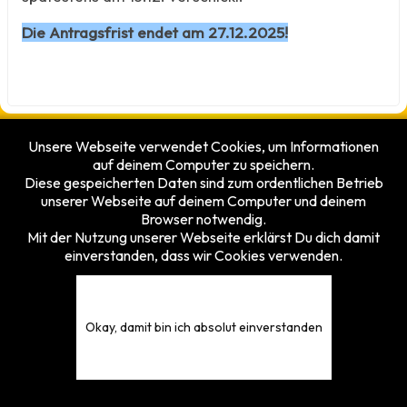
Die Antragsfrist endet am 27.12.2025!
Unsere Webseite verwendet Cookies, um Informationen
Besucherzähler
auf deinem Computer zu speichern.
Heute
4
Diese gespeicherten Daten sind zum ordentlichen Betrieb
Gestern
25
unserer Webseite auf deinem Computer und deinem
Diese Woche
153
Browser notwendig.
Diesen Monat
201
Mit der Nutzung unserer Webseite erklärst Du dich damit
Gesamt
5375864
einverstanden, dass wir Cookies verwenden.
© 2026 TFVH e.V. - Tischfussballverband Hessen e.V.
Design by
vonfio.de
Okay, damit bin ich absolut einverstanden