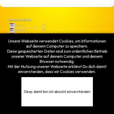
Besucherzähler
Heute
23
Gestern
25
Diese Woche
123
Diesen Monat
171
Unsere Webseite verwendet Cookies, um Informationen
Gesamt
5375834
auf deinem Computer zu speichern.
Diese gespeicherten Daten sind zum ordentlichen Betrieb
© 2026 TFVH e.V. - Tischfussballverband Hessen e.V.
unserer Webseite auf deinem Computer und deinem
Design by
vonfio.de
Browser notwendig.
Mit der Nutzung unserer Webseite erklärst Du dich damit
einverstanden, dass wir Cookies verwenden.
Okay, damit bin ich absolut einverstanden