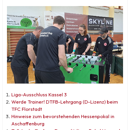
Liga-Ausschluss Kassel 3
Werde Trainer! DTFB-Lehrgang (D-Lizenz) beim
TFC Florstadt
Hinweise zum bevorstehenden Hessenpokal in
Aschaffenburg