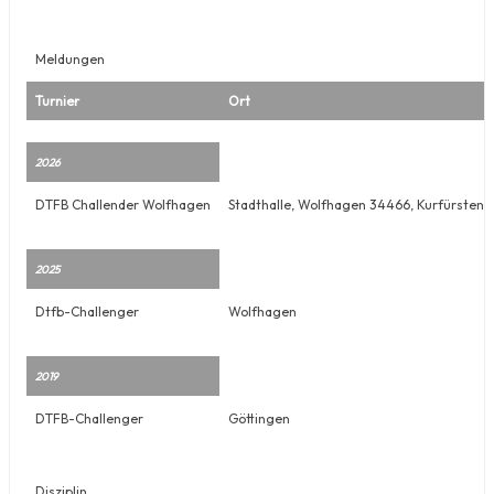
Meldungen
Turnier
Ort
2026
DTFB Challender Wolfhagen
Stadthalle, Wolfhagen 34466, Kurfürstens
2025
Dtfb-Challenger
Wolfhagen
2019
DTFB-Challenger
Göttingen
Disziplin