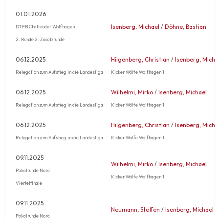
01.01.2026
Isenberg, Michael
/
Döhne, Bastian
DTFB Challender Wolfhagen
2. Runde 2. Zusatzrunde
06.12.2025
Hilgenberg, Christian
/
Isenberg, Micha
Relegation zum Aufstieg in die Landesliga
Kicker Wölfe Wolfhagen 1
06.12.2025
Wilhelmi, Mirko
/
Isenberg, Michael
Relegation zum Aufstieg in die Landesliga
Kicker Wölfe Wolfhagen 1
06.12.2025
Hilgenberg, Christian
/
Isenberg, Micha
Relegation zum Aufstieg in die Landesliga
Kicker Wölfe Wolfhagen 1
09.11.2025
Wilhelmi, Mirko
/
Isenberg, Michael
Pokalrunde Nord
Kicker Wölfe Wolfhagen 1
Viertelfinale
09.11.2025
Neumann, Steffen
/
Isenberg, Michael
Pokalrunde Nord