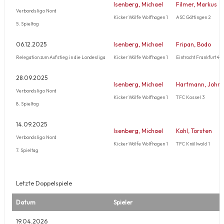
Isenberg, Michael
Filmer, Markus
Verbandsliga Nord
Kicker Wölfe Wolfhagen 1
ASC Göttingen 2
5. Spieltag
06.12.2025
Isenberg, Michael
Fripan, Bodo
Relegation zum Aufstieg in die Landesliga
Kicker Wölfe Wolfhagen 1
Eintracht Frankfurt 4
28.09.2025
Isenberg, Michael
Hartmann, John 
Verbandsliga Nord
Kicker Wölfe Wolfhagen 1
TFC Kassel 3
8. Spieltag
14.09.2025
Isenberg, Michael
Kohl, Torsten
Verbandsliga Nord
Kicker Wölfe Wolfhagen 1
TFC Knüllwald 1
7. Spieltag
Letzte Doppelspiele
Datum
Spieler
19.04.2026