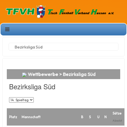
Bezirksliga Süd
Wettbewerbe
> Bezirksliga Süd
Bezirksliga Süd
Sätze
Platz
Mannschaft
B
S
U
N
Absolut