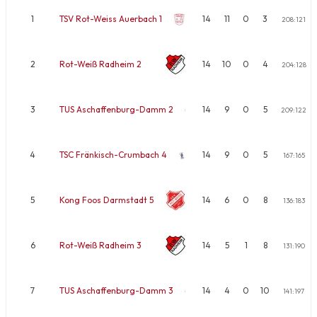
1
TSV Rot-Weiss Auerbach 1
14
11
0
3
208:121
2
Rot-Weiß Radheim 2
14
10
0
4
204:128
3
TUS Aschaffenburg-Damm 2
14
9
0
5
209:122
4
TSC Fränkisch-Crumbach 4
14
9
0
5
167:165
5
Kong Foos Darmstadt 5
14
6
0
8
136:183
6
Rot-Weiß Radheim 3
14
5
1
8
131:190
7
TUS Aschaffenburg-Damm 3
14
4
0
10
141:197